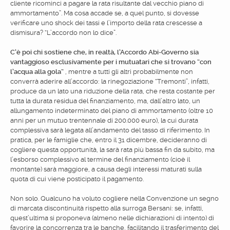
cliente ricominci a pagare la rata risultante dal vecchio piano di
ammortamento”. Ma cosa accade se, a quel punto, si dovesse
verificare uno shock dei tassi e l’importo della rata crescesse a
dismisura? “L’accordo non lo dice”.
C’è poi chi sostiene che, in realtà, l’Accordo Abi-Governo sia
vantaggioso esclusivamente per i mutuatari che si trovano “con
l’acqua alla gola”
, mentre a tutti gli altri probabilmente non
converrà aderire all’accordo: la rinegoziazione “Tremonti”, infatti,
produce da un lato una riduzione della rata, che resta costante per
tutta la durata residua del finanziamento, ma, dall’altro lato, un
allungamento indeterminato del piano di ammortamento (oltre 10
anni per un mutuo trentennale di 200.000 euro), la cui durata
complessiva sarà legata all’andamento del tasso di riferimento. In
pratica, per le famiglie che, entro il 31 dicembre, decideranno di
cogliere questa opportunità, la sarà rata più bassa fin da subito, ma
l’esborso complessivo al termine del finanziamento (cioè il
montante) sarà maggiore, a causa degli interessi maturati sulla
quota di cui viene posticipato il pagamento.
Non solo. Qualcuno ha voluto cogliere nella Convenzione un segno
di marcata discontinuità rispetto alla surroga Bersani: se, infatti,
quest’ultima si proponeva (almeno nelle dichiarazioni di intento) di
favorire la concorrenza tra le banche, facilitando il trasferimento del