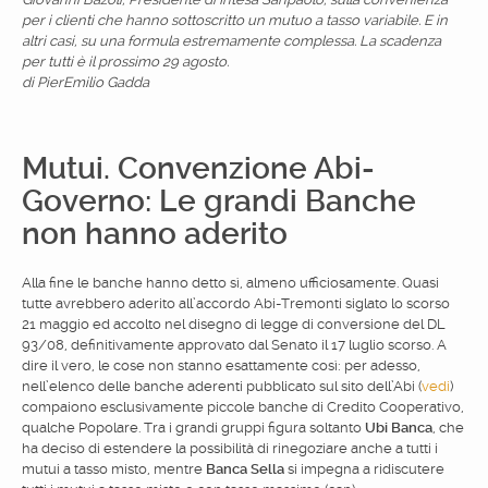
per i clienti che hanno sottoscritto un mutuo a tasso variabile. E in
altri casi, su una formula estremamente complessa. La scadenza
per tutti è il prossimo 29 agosto.
di PierEmilio Gadda
Mutui. Convenzione Abi-
Governo: Le grandi Banche
non hanno aderito
Alla fine le banche hanno detto sì, almeno ufficiosamente. Quasi
tutte avrebbero aderito all’accordo Abi-Tremonti siglato lo scorso
21 maggio ed accolto nel disegno di legge di conversione del DL
93/08, definitivamente approvato dal Senato il 17 luglio scorso. A
dire il vero, le cose non stanno esattamente così: per adesso,
nell’elenco delle banche aderenti pubblicato sul sito dell’Abi (
vedi
)
compaiono esclusivamente piccole banche di Credito Cooperativo,
qualche Popolare. Tra i grandi gruppi figura soltanto
Ubi Banca
, che
ha deciso di estendere la possibilità di rinegoziare anche a tutti i
mutui a tasso misto, mentre
Banca Sella
si impegna a ridiscutere