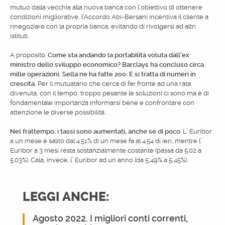
mutuo dalla vecchia alla nuova banca con l’obiettivo di ottenere
condizioni migliorative, l’Accordo Abi-Bersani incentiva il cliente a
rinegoziare con la propria banca, evitando di rivolgersi ad altri
istituti.
A proposito.
Come sta andando la portabilità voluta dall’ex
ministro dello sviluppo economico? Barclays ha concluso circa
mille operazioni. Sella ne ha fatte 200. E si tratta di numeri in
crescita.
Per il mutuatario che cerca di far fronte ad una rata
divenuta, con il tempo, troppo pesante le soluzioni ci sono ma è di
fondamentale importanza informarsi bene e confrontare con
attenzione le diverse possibilità.
Nel frattempo, i tassi sono aumentati, anche se di poco
. L’ Euribor
a un mese è salito dal 4.51% di un mese fa al 4.54 di ieri, mentre l’
Euribor a 3 mesi resta sostanzialmente costante (passa da 5.02 a
5.03%). Cala, invece, l’ Euribor ad un anno (da 5,49% a 5,45%).
LEGGI ANCHE:
Agosto 2022. I migliori conti correnti,