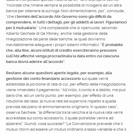
“ricordati che rimane sempre la possibilità di rivolgersi ad un’altra
banca per ottenere la surroga. Non dimentichiamo, poi”, conclude,
“che
i termini dell’accordo Abi-Governo sono già difficili da
comprendere, in tutti i dettagli, per gli addetti ai lavori. Figuriamoci
per il mutuatario
”. Una complessità che si ripercuote, secondo
Alberto Gechele di Ge Money, anche nella gestione della
rinegoziazione da parte delle banche, le quali dovranno
inevitabilmente adeguare i propri sistemi informativi.
“È probabile
che, alla fine, alcuni istituti di credito eserciteranno pressioni
sull’Abi affinché venga procrastinata la data entro cui ciascuna
banca dovrà aderire all’accordo”.
Restano alcune questioni aperte legate, per esempio, alla
gestione del conto finanziario accessorio
sul quale verrà
addebitata la porzione di rata di cui, per effetto della rinegoziazione,
viene rimandato il pagamento. “All’inizio, il conto è a debito, ma può
darsi che, ad un certo punto, per esempio, per effetto di una
riduzione dei tassi, la nuova rata sia superiore rispetto a quella
prevista dal piano di ammortamento originario. In questo caso”,
osserva Gechele, “la differenza tra la vecchia e la nuova rata verrà
accreditata sul conto accessorio, il quale potrebbe venire ad
azzerarsi”. Quindi, cosa succede? “La Convenzione prevede che il
mutuo ritorni ad essere un mutuo ordinario a tasso variabile e che il