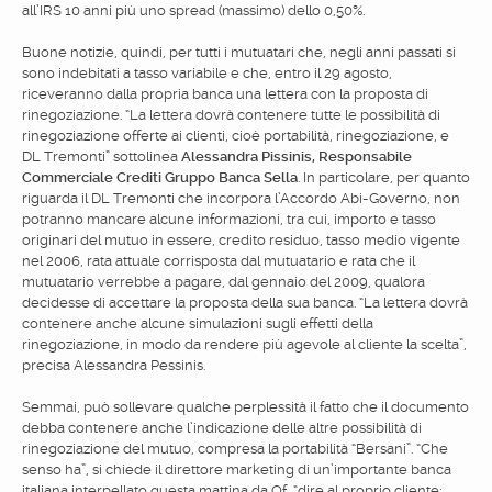
all’IRS 10 anni più uno spread (massimo) dello 0,50%.
Buone notizie, quindi, per tutti i mutuatari che, negli anni passati si
sono indebitati a tasso variabile e che, entro il 29 agosto,
riceveranno dalla propria banca una lettera con la proposta di
rinegoziazione. “La lettera dovrà contenere tutte le possibilità di
rinegoziazione offerte ai clienti, cioè portabilità, rinegoziazione, e
DL Tremonti” sottolinea
Alessandra Pissinis, Responsabile
Commerciale Crediti Gruppo Banca Sella
. In particolare, per quanto
riguarda il DL Tremonti che incorpora l’Accordo Abi-Governo, non
potranno mancare alcune informazioni, tra cui, importo e tasso
originari del mutuo in essere, credito residuo, tasso medio vigente
nel 2006, rata attuale corrisposta dal mutuatario e rata che il
mutuatario verrebbe a pagare, dal gennaio del 2009, qualora
decidesse di accettare la proposta della sua banca. “La lettera dovrà
contenere anche alcune simulazioni sugli effetti della
rinegoziazione, in modo da rendere più agevole al cliente la scelta”,
precisa Alessandra Pessinis.
Semmai, può sollevare qualche perplessità il fatto che il documento
debba contenere anche l’indicazione delle altre possibilità di
rinegoziazione del mutuo, compresa la portabilità “Bersani”. “Che
senso ha”, si chiede il direttore marketing di un’importante banca
italiana interpellato questa mattina da Of, “dire al proprio cliente: