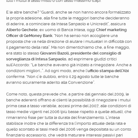
tutti i mutui a tasso misto o con tasso massimo (cap).
E le altre banche? “Guardi, anche se non hanno ancora formalizzato
la propria adesione, alla fine tutte le maggiori banche decideranno
di aderire, a cominciare da Intesa Sanpaolo e Unicredit”, assicura
Alberto Gechele
, ex uomo di Banca Intesa, oggi
Chief marketing
Officer di GeMoney Bank
. “Non ha senso non accogliere una
proposta che va nella direzione di aiutare i mutuatari in difficoltà con
il pagamento della rata”. Ma non dimentichiamo che, a fine maggio,
era stato lo stesso
Giovanni Bazoli, presidente del consiglio di
sorveglianza di Intesa Sanpaolo
, ad esprimere giudizi critici
sull’Accordo: “Le banche avevano già iniziato a rinegoziare. Anche a
condizioni migliori…”. Ad ogni modo, anche l’
ufficio stampa dell’Abi
conferma: “Non c’è dubbio, entro il 29 agosto tutte le banche
avranno sicuramente aderito alla Convenzione”.
Come noto, questa prevede che, a partire dal gennaio del 2009, le
banche aderenti offrano ai clienti la possibilità di rinegoziare i mutui
prima casa a tasso variabile, accesi prima del 2007, alle condizioni di
tasso medie vigenti nel 2006 (più basse rispetto a quelle attuali), che
rimarranno fisse per tutta la durata del finanziamento. L’intesa
stabilisce inoltre che la differenza tra l’importo attuale della rata e
quello scontato ai tassi medi del 2006 venga depositata su un conto
finanziario accessorio, che vedrà maturare interessi passivi pari