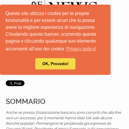
Questo sito utilizza i cookie per le proprie
funzionalità e per essere sicuri che tu possa
avere la migliore esperienza di navigazione.
Chiudendo questo banner, scorrendo questa
pagina o cliccando qualunque suo elemento
acconsenti all'uso dei cookie
Privacy policy!
31-7-2008
OK, Procedo!
SOMMARIO
Anche se presso l'Associazione bancaria sono convinti che alla fine
sarà un successo, per il momento hanno dato l'ok solo alcune
Banche popolari. Permangono le perplessità già espresse da
Giovanni Bazoli, Presidente di Intesa Sanpaolo, sulla convenienza