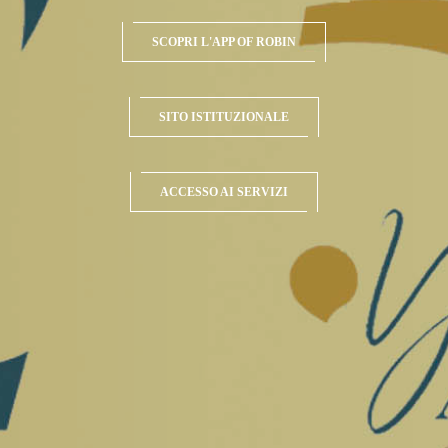
SCOPRI L'APP OF ROBIN
SITO ISTITUZIONALE
ACCESSO AI SERVIZI